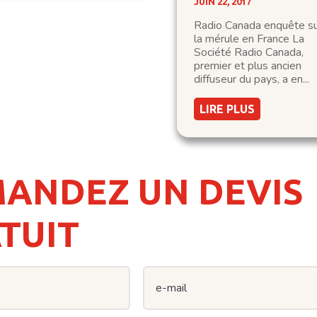
JUIN 22, 2017
AUX
COMPÉTENCES D
Radio Canada enquête s
LA SOCIÉTÉ
la mérule en France La
AUBRIAT
Société Radio Canada,
premier et plus ancien
diffuseur du pays, a en...
LIRE PLUS
ANDEZ UN DEVIS
TUIT