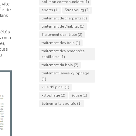
solution contre humidité
(1)
 vite
née de
sports
(1)
Strasbourg
(2)
 dans
traitement de charpente
(5)
traitement de l'habitat
(1)
iétés
Traitement de mérule
(2)
s on a
e),
traitement des bois
(1)
bles
traitement des remontées
au
capillaires
(1)
traitement du bois
(2)
traitement larves xylophage
(1)
ville d'Épinal
(1)
xylophage
(2)
église
(1)
événements sportifs
(1)