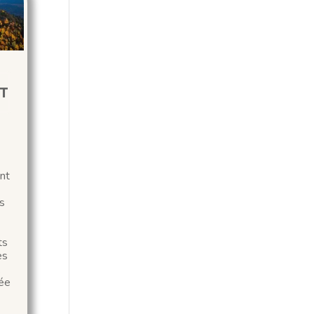
T
nt
s
ts
es
.
sée