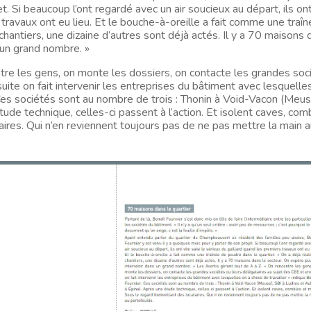
t. Si beaucoup l’ont regardé avec un air soucieux au départ, ils ont
s travaux ont eu lieu. Et le bouche-à-oreille a fait comme une traî
 chantiers, une dizaine d’autres sont déjà actés. Il y a 70 maisons
 un grand nombre. »
ntre les gens, on monte les dossiers, on contacte les grandes soc
uite on fait intervenir les entreprises du bâtiment avec lesquelle
. Ces sociétés sont au nombre de trois : Thonin à Void-Vacon (Meus
tude technique, celles-ci passent à l’action. Et isolent caves, com
aires. Qui n’en reviennent toujours pas de ne pas mettre la main 