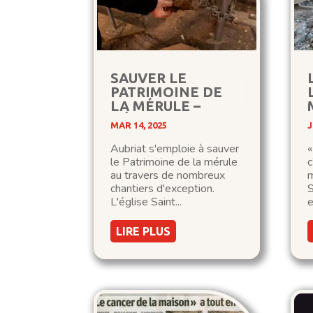
SAUVER LE
PATRIMOINE DE
LA MÉRULE –
L’ÉGLISE DE
MAR 14, 2025
J
SAILLY-ACHÂTEL
Aubriat s'emploie à sauver
«
le Patrimoine de la mérule
c
au travers de nombreux
m
chantiers d'exception.
S
L'église Saint...
e
LIRE PLUS