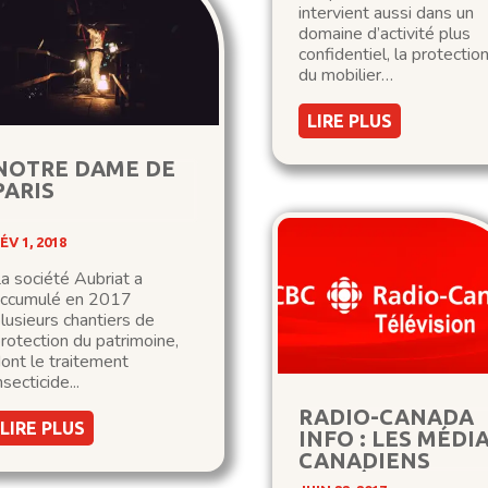
intervient aussi dans un
domaine d’activité plus
confidentiel, la protectio
du mobilier…
LIRE PLUS
NOTRE DAME DE
PARIS
ÉV 1, 2018
a société Aubriat a
accumulé en 2017
lusieurs chantiers de
rotection du patrimoine,
ont le traitement
nsecticide...
RADIO-CANADA
LIRE PLUS
INFO : LES MÉDI
CANADIENS
S’INTÉRESSENT