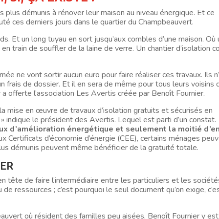
les plus démunis à rénover leur maison au niveau énergique. Et ce
uté ces derniers jours dans le quartier du Champbeauvert.
nds. Et un long tuyau en sort jusqu’aux combles d’une maison. Où 
 en train de souffler de la laine de verre. Un chantier d’isolation
ée ne vont sortir aucun euro pour faire réaliser ces travaux. Ils n
 frais de dossier. Et il en sera de même pour tous leurs voisins 
r a offerte l’association Les Avertis créée par Benoît Fournier.
r la mise en œuvre de travaux d’isolation gratuits et sécurisés en
 » indique le président des Avertis. Lequel est parti d’un constat.
ux d’amélioration énergétique et seulement la moitié d’e
aux Certificats d’économie d’énergie (CEE), certains ménages peu
s plus démunis peuvent même bénéficier de la gratuité totale.
IER
n tête de faire l’intermédiaire entre les particuliers et les sociét
peu de ressources ; c’est pourquoi le seul document qu’on exige, c’es
uvert où résident des familles peu aisées, Benoît Fournier y es