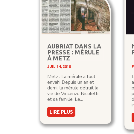
AUBRIAT DANS LA
PRESSE : MÉRULE
À METZ
JUIL 14, 2018
F
Metz : La mérule a tout
L
envahi Depuis un an et
demi, la mérule détruit la
p
vie de Vincenzo Nicoletti
p
et sa famille. Le...
d
i
LIRE PLUS