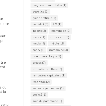
diagnostic immobilier
(1)
expertise
(1)
guide pratique
(1)
un
 comme
humidité
(6)
ILX
(1)
insecte
(2)
intervention
(2)
’ont
loisirs
(1)
moisissure
(3)
qui
média
(4)
mérule
(18)
nancy
(1)
patrimoine
(3)
pourriture cubique
(3)
ntre
presse
(7)
vent
remontée capillaire
(2)
remontées capillaires
(1)
reportage
(2)
és du
sauver le patrimoine
(1)
t la
société
(1)
soin du patrimoine
(1)
t venu