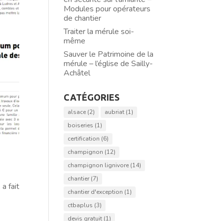
Modules pour opérateurs
de chantier
Traiter la mérule soi-
même
Sauver le Patrimoine de la
mérule – l’église de Sailly-
Achâtel
CATÉGORIES
alsace
(2)
aubriat
(1)
boiseries
(1)
certification
(6)
champignon
(12)
champignon lignivore
(14)
chantier
(7)
 a fait
chantier d'exception
(1)
ctbaplus
(3)
devis gratuit
(1)