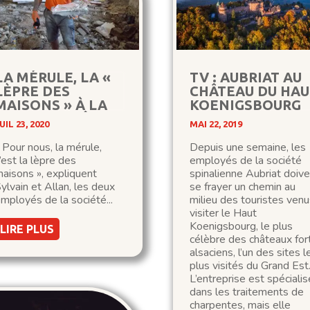
LA MÉRULE, LA «
TV : AUBRIAT AU
LÈPRE DES
CHÂTEAU DU HAU
MAISONS » À LA
KOENIGSBOURG
SALLE DES FÊTES
UIL 23, 2020
MAI 22, 2019
 Pour nous, la mérule,
Depuis une semaine, les
’est la lèpre des
employés de la société
aisons », expliquent
spinalienne Aubriat doive
ylvain et Allan, les deux
se frayer un chemin au
mployés de la société...
milieu des touristes venu
visiter le Haut
Koenigsbourg, le plus
LIRE PLUS
célèbre des châteaux for
alsaciens, l’un des sites l
plus visités du Grand Est
L’entreprise est spéciali
dans les traitements de
charpentes, mais elle