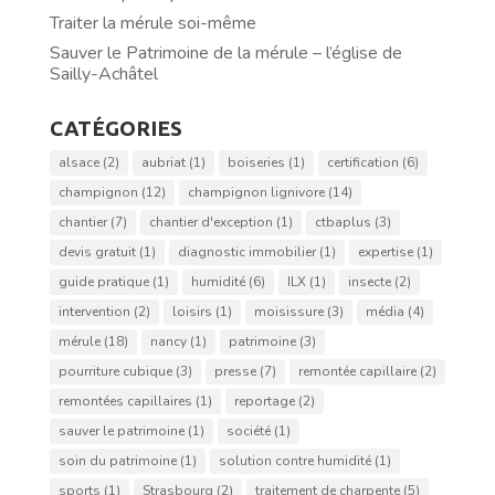
Traiter la mérule soi-même
Sauver le Patrimoine de la mérule – l’église de
Sailly-Achâtel
CATÉGORIES
alsace
(2)
aubriat
(1)
boiseries
(1)
certification
(6)
champignon
(12)
champignon lignivore
(14)
chantier
(7)
chantier d'exception
(1)
ctbaplus
(3)
devis gratuit
(1)
diagnostic immobilier
(1)
expertise
(1)
guide pratique
(1)
humidité
(6)
ILX
(1)
insecte
(2)
intervention
(2)
loisirs
(1)
moisissure
(3)
média
(4)
mérule
(18)
nancy
(1)
patrimoine
(3)
pourriture cubique
(3)
presse
(7)
remontée capillaire
(2)
remontées capillaires
(1)
reportage
(2)
sauver le patrimoine
(1)
société
(1)
soin du patrimoine
(1)
solution contre humidité
(1)
sports
(1)
Strasbourg
(2)
traitement de charpente
(5)