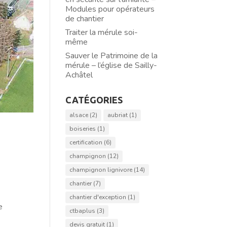
Modules pour opérateurs
de chantier
Traiter la mérule soi-
même
Sauver le Patrimoine de la
mérule – l’église de Sailly-
Achâtel
CATÉGORIES
alsace
(2)
aubriat
(1)
boiseries
(1)
certification
(6)
champignon
(12)
champignon lignivore
(14)
chantier
(7)
chantier d'exception
(1)
e
ctbaplus
(3)
devis gratuit
(1)