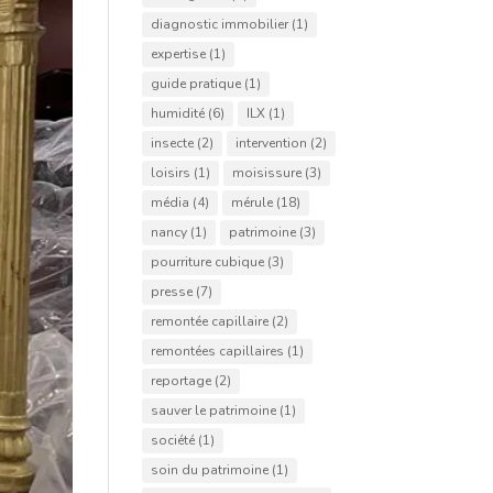
diagnostic immobilier
(1)
expertise
(1)
guide pratique
(1)
humidité
(6)
ILX
(1)
insecte
(2)
intervention
(2)
loisirs
(1)
moisissure
(3)
média
(4)
mérule
(18)
nancy
(1)
patrimoine
(3)
pourriture cubique
(3)
presse
(7)
remontée capillaire
(2)
remontées capillaires
(1)
reportage
(2)
sauver le patrimoine
(1)
société
(1)
soin du patrimoine
(1)