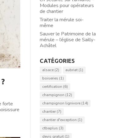
Modules pour opérateurs
de chantier
Traiter la mérule soi-
même
Sauver le Patrimoine de la
mérule – l’église de Sailly-
Achâtel
CATÉGORIES
alsace
(2)
aubriat
(1)
boiseries
(1)
 ?
certification
(6)
champignon
(12)
e forte
champignon lignivore
(14)
moisissure
chantier
(7)
chantier d'exception
(1)
ctbaplus
(3)
devis gratuit
(1)