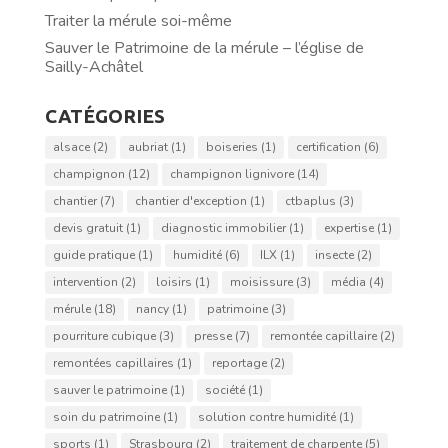
Traiter la mérule soi-même
Sauver le Patrimoine de la mérule – l’église de
Sailly-Achâtel
CATÉGORIES
alsace
(2)
aubriat
(1)
boiseries
(1)
certification
(6)
champignon
(12)
champignon lignivore
(14)
chantier
(7)
chantier d'exception
(1)
ctbaplus
(3)
devis gratuit
(1)
diagnostic immobilier
(1)
expertise
(1)
guide pratique
(1)
humidité
(6)
ILX
(1)
insecte
(2)
intervention
(2)
loisirs
(1)
moisissure
(3)
média
(4)
mérule
(18)
nancy
(1)
patrimoine
(3)
pourriture cubique
(3)
presse
(7)
remontée capillaire
(2)
remontées capillaires
(1)
reportage
(2)
sauver le patrimoine
(1)
société
(1)
soin du patrimoine
(1)
solution contre humidité
(1)
sports
(1)
Strasbourg
(2)
traitement de charpente
(5)