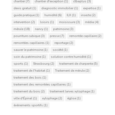
chantier
(7)
chantier d'exception
(1)
ctbaplus
(3)
devis gratuit
(1)
diagnostic immobilier
(1)
expertise
(1)
guide pratique
(1)
humidité
(6)
ILX
(1)
insecte
(2)
intervention
(2)
loisirs
(1)
moisissure
(3)
média
(4)
mérule
(18)
nancy
(1)
patrimoine
(3)
pourriture cubique
(3)
presse
(7)
remontée capillaire
(2)
remontées capillaires
(1)
reportage
(2)
sauver le patrimoine
(1)
société
(1)
soin du patrimoine
(1)
solution contre humidité
(1)
sports
(1)
Strasbourg
(2)
traitement de charpente
(5)
traitement de l'habitat
(1)
Traitement de mérule
(2)
traitement des bois
(1)
traitement des remontées capillaires
(1)
traitement du bois
(2)
traitement larves xylophage
(1)
ville d'Épinal
(1)
xylophage
(2)
église
(1)
événements sportifs
(1)