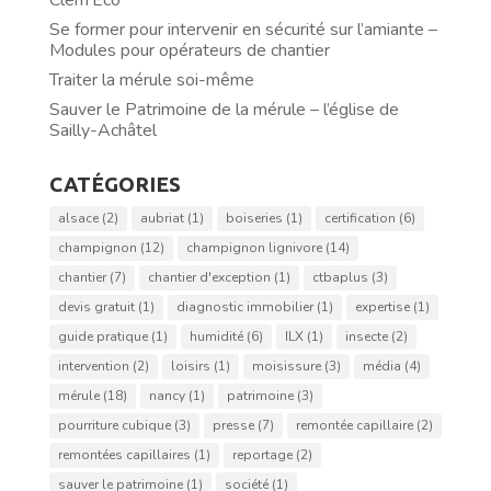
Se former pour intervenir en sécurité sur l’amiante –
Modules pour opérateurs de chantier
Traiter la mérule soi-même
Sauver le Patrimoine de la mérule – l’église de
Sailly-Achâtel
CATÉGORIES
alsace
(2)
aubriat
(1)
boiseries
(1)
certification
(6)
champignon
(12)
champignon lignivore
(14)
chantier
(7)
chantier d'exception
(1)
ctbaplus
(3)
devis gratuit
(1)
diagnostic immobilier
(1)
expertise
(1)
guide pratique
(1)
humidité
(6)
ILX
(1)
insecte
(2)
intervention
(2)
loisirs
(1)
moisissure
(3)
média
(4)
mérule
(18)
nancy
(1)
patrimoine
(3)
pourriture cubique
(3)
presse
(7)
remontée capillaire
(2)
remontées capillaires
(1)
reportage
(2)
sauver le patrimoine
(1)
société
(1)