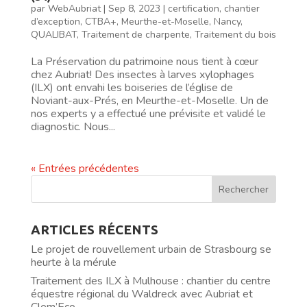
par
WebAubriat
|
Sep 8, 2023
|
certification
,
chantier
d’exception
,
CTBA+
,
Meurthe-et-Moselle
,
Nancy
,
QUALIBAT
,
Traitement de charpente
,
Traitement du bois
La Préservation du patrimoine nous tient à cœur
chez Aubriat! Des insectes à larves xylophages
(ILX) ont envahi les boiseries de l’église de
Noviant-aux-Prés, en Meurthe-et-Moselle. Un de
nos experts y a effectué une prévisite et validé le
diagnostic. Nous...
« Entrées précédentes
ARTICLES RÉCENTS
Le projet de rouvellement urbain de Strasbourg se
heurte à la mérule
Traitement des ILX à Mulhouse : chantier du centre
équestre régional du Waldreck avec Aubriat et
Clem’Eco