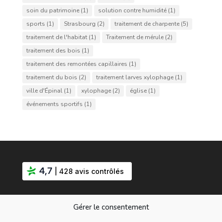
soin du patrimoine
(1)
solution contre humidité
(1)
sports
(1)
Strasbourg
(2)
traitement de charpente
(5)
traitement de l'habitat
(1)
Traitement de mérule
(2)
traitement des bois
(1)
traitement des remontées capillaires
(1)
traitement du bois
(2)
traitement larves xylophage
(1)
ville d'Épinal
(1)
xylophage
(2)
église
(1)
événements sportifs
(1)
4,7
| 428 avis contrôlés
Gérer le consentement