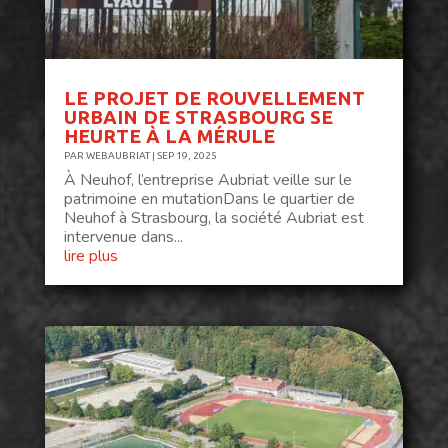
LE PROJET DE ROUVELLEMENT
URBAIN DE STRASBOURG SE
HEURTE À LA MÉRULE
PAR
WEBAUBRIAT
|
SEP 19, 2025
À Neuhof, l’entreprise Aubriat veille sur le
patrimoine en mutationDans le quartier de
Neuhof à Strasbourg, la société Aubriat est
intervenue dans...
lire plus