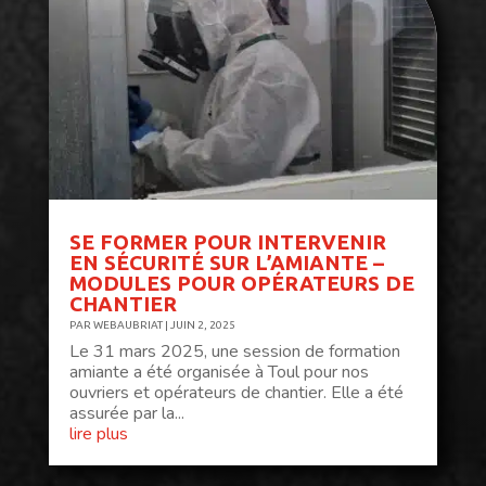
SE FORMER POUR INTERVENIR
EN SÉCURITÉ SUR L’AMIANTE –
MODULES POUR OPÉRATEURS DE
CHANTIER
PAR
WEBAUBRIAT
|
JUIN 2, 2025
Le 31 mars 2025, une session de formation
amiante a été organisée à Toul pour nos
ouvriers et opérateurs de chantier. Elle a été
assurée par la...
lire plus