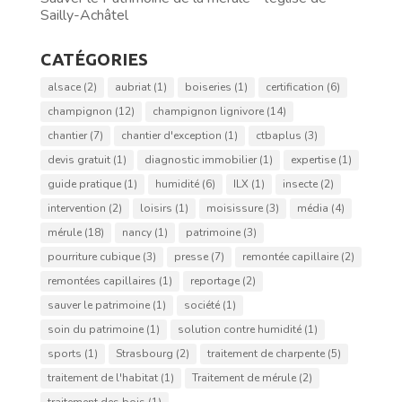
Sailly-Achâtel
CATÉGORIES
alsace
(2)
aubriat
(1)
boiseries
(1)
certification
(6)
champignon
(12)
champignon lignivore
(14)
chantier
(7)
chantier d'exception
(1)
ctbaplus
(3)
devis gratuit
(1)
diagnostic immobilier
(1)
expertise
(1)
guide pratique
(1)
humidité
(6)
ILX
(1)
insecte
(2)
intervention
(2)
loisirs
(1)
moisissure
(3)
média
(4)
mérule
(18)
nancy
(1)
patrimoine
(3)
pourriture cubique
(3)
presse
(7)
remontée capillaire
(2)
remontées capillaires
(1)
reportage
(2)
sauver le patrimoine
(1)
société
(1)
soin du patrimoine
(1)
solution contre humidité
(1)
sports
(1)
Strasbourg
(2)
traitement de charpente
(5)
traitement de l'habitat
(1)
Traitement de mérule
(2)