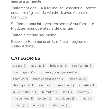
heurte à la mérule
Traitement des ILX à Mulhouse : chantier du centre
équestre régional du Waldreck avec Aubriat et
Clem’Eco
Se former pour intervenir en sécurité sur l’amiante –
Modules pour opérateurs de chantier
Traiter la mérule soi-même
Sauver le Patrimoine de la mérule – l’église de
Sailly-Achâtel
CATÉGORIES
alsace
(2)
aubriat
(1)
boiseries
(1)
certification
(6)
champignon
(12)
champignon lignivore
(14)
chantier
(7)
chantier d'exception
(1)
ctbaplus
(3)
devis gratuit
(1)
diagnostic immobilier
(1)
expertise
(1)
guide pratique
(1)
humidité
(6)
ILX
(1)
insecte
(2)
intervention
(2)
loisirs
(1)
moisissure
(3)
média
(4)
mérule
(18)
nancy
(1)
patrimoine
(3)