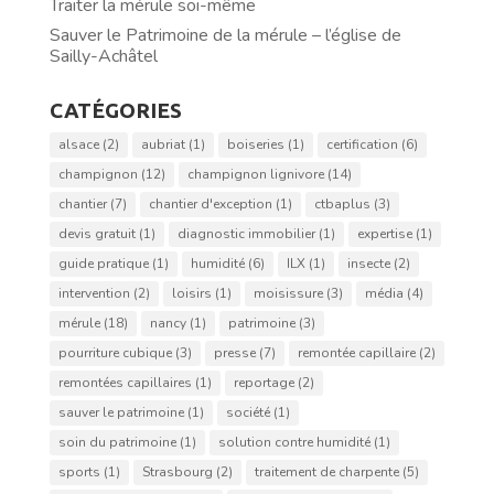
Traiter la mérule soi-même
Sauver le Patrimoine de la mérule – l’église de
Sailly-Achâtel
CATÉGORIES
alsace
(2)
aubriat
(1)
boiseries
(1)
certification
(6)
champignon
(12)
champignon lignivore
(14)
chantier
(7)
chantier d'exception
(1)
ctbaplus
(3)
devis gratuit
(1)
diagnostic immobilier
(1)
expertise
(1)
guide pratique
(1)
humidité
(6)
ILX
(1)
insecte
(2)
intervention
(2)
loisirs
(1)
moisissure
(3)
média
(4)
mérule
(18)
nancy
(1)
patrimoine
(3)
pourriture cubique
(3)
presse
(7)
remontée capillaire
(2)
remontées capillaires
(1)
reportage
(2)
sauver le patrimoine
(1)
société
(1)
soin du patrimoine
(1)
solution contre humidité
(1)
sports
(1)
Strasbourg
(2)
traitement de charpente
(5)